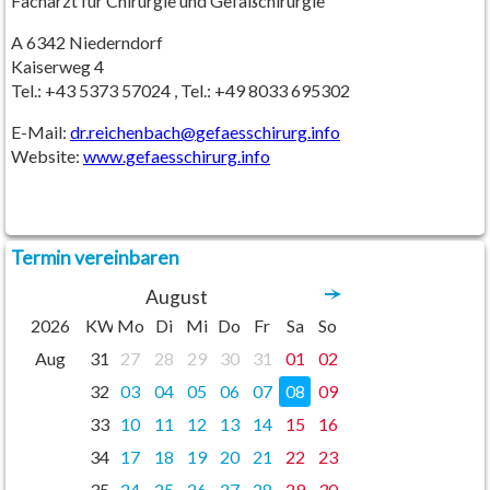
Facharzt für Chirurgie und Gefäßchirurgie
A 6342 Niederndorf
Kaiserweg 4
Tel.: +43 5373 57024 , Tel.: +49 8033 695302
E-Mail:
dr.reichenbach
@
gefaesschirurg.info
Website:
www.gefaesschirurg.info
Termin vereinbaren
August
2026
KW
Mo
Di
Mi
Do
Fr
Sa
So
Aug
31
27
28
29
30
31
01
02
32
03
04
05
06
07
08
09
33
10
11
12
13
14
15
16
34
17
18
19
20
21
22
23
35
24
25
26
27
28
29
30