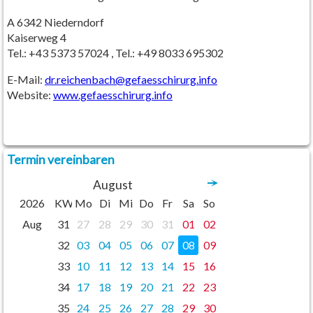
A 6342 Niederndorf
Kaiserweg 4
Tel.: +43 5373 57024 , Tel.: +49 8033 695302
E-Mail:
dr.reichenbach
@
gefaesschirurg.info
Website:
www.gefaesschirurg.info
Termin vereinbaren
August
2026
KW
Mo
Di
Mi
Do
Fr
Sa
So
Aug
31
27
28
29
30
31
01
02
32
03
04
05
06
07
08
09
33
10
11
12
13
14
15
16
34
17
18
19
20
21
22
23
35
24
25
26
27
28
29
30